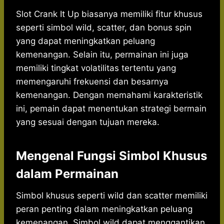
Slot Crank It Up biasanya memiliki fitur khusus
seperti simbol wild, scatter, dan bonus spin
yang dapat meningkatkan peluang
kemenangan. Selain itu, permainan ini juga
memiliki tingkat volatilitas tertentu yang
memengaruhi frekuensi dan besarnya
kemenangan. Dengan memahami karakteristik
ini, pemain dapat menentukan strategi bermain
yang sesuai dengan tujuan mereka.
Mengenal Fungsi Simbol Khusus
dalam Permainan
Simbol khusus seperti wild dan scatter memiliki
peran penting dalam meningkatkan peluang
kemenangan. Simbol wild dapat menggantikan