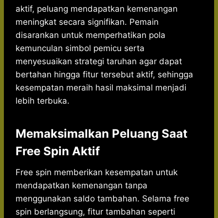
aktif, peluang mendapatkan kemenangan
meningkat secara signifikan. Pemain
disarankan untuk memperhatikan pola
kemunculan simbol pemicu serta
menyesuaikan strategi taruhan agar dapat
bertahan hingga fitur tersebut aktif, sehingga
kesempatan meraih hasil maksimal menjadi
lebih terbuka.
Memaksimalkan Peluang Saat
Free Spin Aktif
Free spin memberikan kesempatan untuk
mendapatkan kemenangan tanpa
menggunakan saldo tambahan. Selama free
spin berlangsung, fitur tambahan seperti