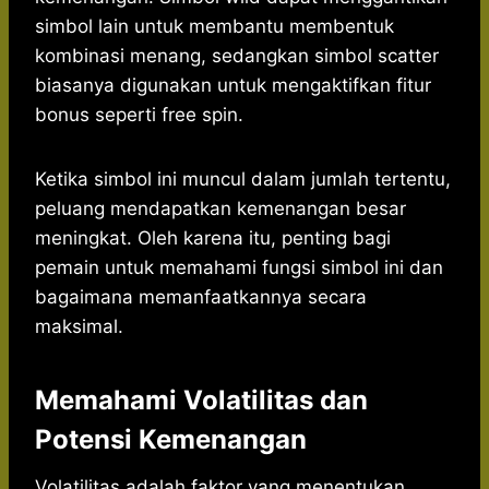
simbol lain untuk membantu membentuk
kombinasi menang, sedangkan simbol scatter
biasanya digunakan untuk mengaktifkan fitur
bonus seperti free spin.
Ketika simbol ini muncul dalam jumlah tertentu,
peluang mendapatkan kemenangan besar
meningkat. Oleh karena itu, penting bagi
pemain untuk memahami fungsi simbol ini dan
bagaimana memanfaatkannya secara
maksimal.
Memahami Volatilitas dan
Potensi Kemenangan
Volatilitas adalah faktor yang menentukan