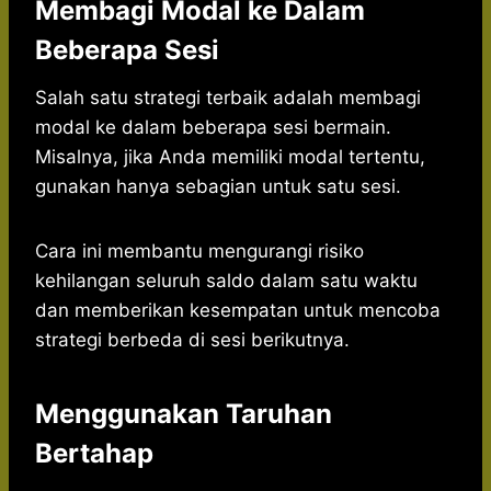
Membagi Modal ke Dalam
Beberapa Sesi
Salah satu strategi terbaik adalah membagi
modal ke dalam beberapa sesi bermain.
Misalnya, jika Anda memiliki modal tertentu,
gunakan hanya sebagian untuk satu sesi.
Cara ini membantu mengurangi risiko
kehilangan seluruh saldo dalam satu waktu
dan memberikan kesempatan untuk mencoba
strategi berbeda di sesi berikutnya.
Menggunakan Taruhan
Bertahap