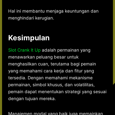
Hal ini membantu menjaga keuntungan dan
menghindari kerugian.
Kesimpulan
Slot Crank It Up
adalah permainan yang
menawarkan peluang besar untuk
menghasilkan cuan, terutama bagi pemain
yang memahami cara kerja dan fitur yang
tersedia. Dengan memahami mekanisme
permainan, simbol khusus, dan volatilitas,
pemain dapat menentukan strategi yang sesuai
dengan tujuan mereka.
Manajemen modal yang baik juga memainkan