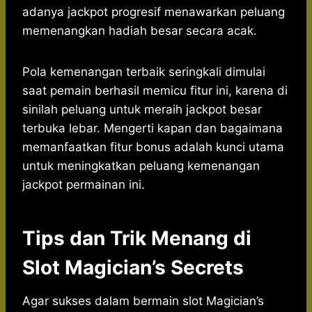
adanya jackpot progresif menawarkan peluang
memenangkan hadiah besar secara acak.
Pola kemenangan terbaik seringkali dimulai
saat pemain berhasil memicu fitur ini, karena di
sinilah peluang untuk meraih jackpot besar
terbuka lebar. Mengerti kapan dan bagaimana
memanfaatkan fitur bonus adalah kunci utama
untuk meningkatkan peluang kemenangan
jackpot permainan ini.
Tips dan Trik Menang di
Slot Magician’s Secrets
Agar sukses dalam bermain slot Magician’s