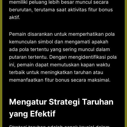
memiliki peluang lebih besar muncul secara
berurutan, terutama saat aktivitas fitur bonus
aktif.
Pemain disarankan untuk memperhatikan pola
kemunculan simbol dan mengamati apakah
ada pola tertentu yang sering muncul dalam
putaran tertentu. Dengan mengidentifikasi pola
ini, pemain dapat memutuskan kapan waktu
terbaik untuk meningkatkan taruhan atau
memanfaatkan fitur bonus secara maksimal.
Mengatur Strategi Taruhan
yang Efektif