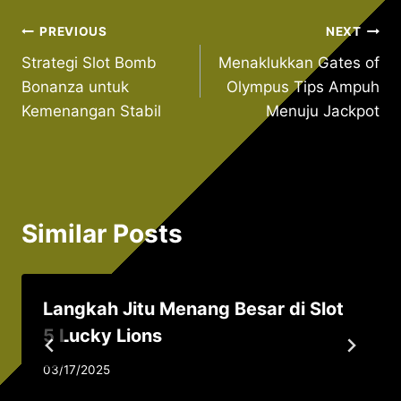
Post
PREVIOUS
NEXT
Strategi Slot Bomb
Menaklukkan Gates of
navigation
Bonanza untuk
Olympus Tips Ampuh
Kemenangan Stabil
Menuju Jackpot
Similar Posts
Langkah Jitu Menang Besar di Slot
5 Lucky Lions
03/17/2025