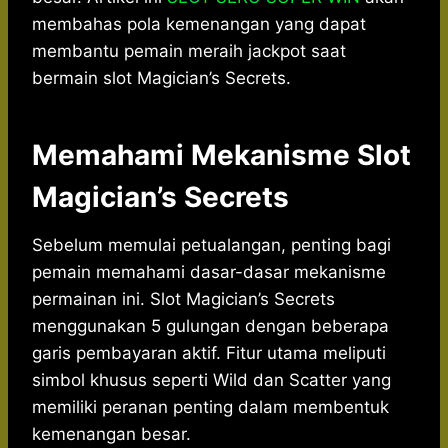
membahas pola kemenangan yang dapat
membantu pemain meraih jackpot saat
bermain slot Magician’s Secrets.
Memahami Mekanisme Slot
Magician’s Secrets
Sebelum memulai petualangan, penting bagi
pemain memahami dasar-dasar mekanisme
permainan ini. Slot Magician’s Secrets
menggunakan 5 gulungan dengan beberapa
garis pembayaran aktif. Fitur utama meliputi
simbol khusus seperti Wild dan Scatter yang
memiliki peranan penting dalam membentuk
kemenangan besar.