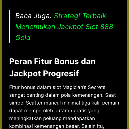
Baca Juga:
Strategi Terbaik
Menemukan Jackpot Slot 888
Gold
Peran Fitur Bonus dan
Jackpot Progresif
Fitur bonus dalam slot Magician’s Secrets
sangat penting dalam pola kemenangan. Saat
simbol Scatter muncul minimal tiga kali, pemain
dapat memperoleh putaran gratis yang
meningkatkan peluang mendapatkan
kombinasi kemenangan besar. Selain itu,