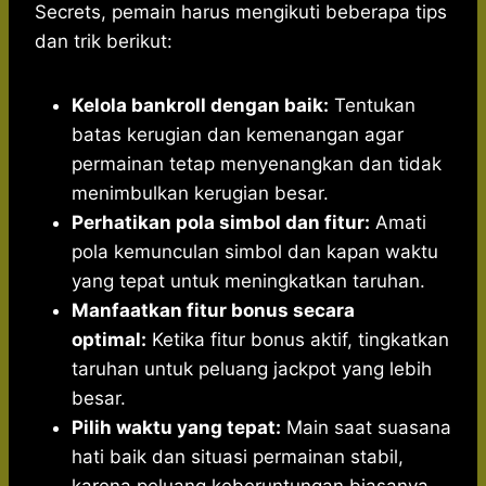
Secrets, pemain harus mengikuti beberapa tips
dan trik berikut:
Kelola bankroll dengan baik:
Tentukan
batas kerugian dan kemenangan agar
permainan tetap menyenangkan dan tidak
menimbulkan kerugian besar.
Perhatikan pola simbol dan fitur:
Amati
pola kemunculan simbol dan kapan waktu
yang tepat untuk meningkatkan taruhan.
Manfaatkan fitur bonus secara
optimal:
Ketika fitur bonus aktif, tingkatkan
taruhan untuk peluang jackpot yang lebih
besar.
Pilih waktu yang tepat:
Main saat suasana
hati baik dan situasi permainan stabil,