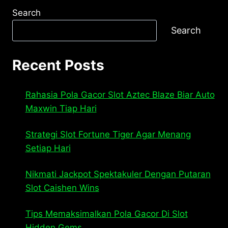
Search
Search
Recent Posts
Rahasia Pola Gacor Slot Aztec Blaze Biar Auto
Maxwin Tiap Hari
Strategi Slot Fortune Tiger Agar Menang
Setiap Hari
Nikmati Jackpot Spektakuler Dengan Putaran
Slot Caishen Wins
Tips Memaksimalkan Pola Gacor Di Slot
Hidden Gems