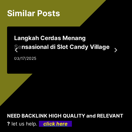
Similar Posts
Langkah Cerdas Menang
Sensasional di Slot Candy Village
03/17/2025
NEED BACKLINK HIGH QUALITY and RELEVANT
?
let us help.
click here