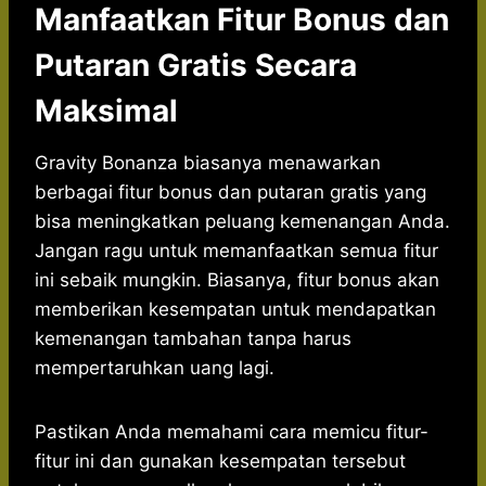
Manfaatkan Fitur Bonus dan
Putaran Gratis Secara
Maksimal
Gravity Bonanza biasanya menawarkan
berbagai fitur bonus dan putaran gratis yang
bisa meningkatkan peluang kemenangan Anda.
Jangan ragu untuk memanfaatkan semua fitur
ini sebaik mungkin. Biasanya, fitur bonus akan
memberikan kesempatan untuk mendapatkan
kemenangan tambahan tanpa harus
mempertaruhkan uang lagi.
Pastikan Anda memahami cara memicu fitur-
fitur ini dan gunakan kesempatan tersebut