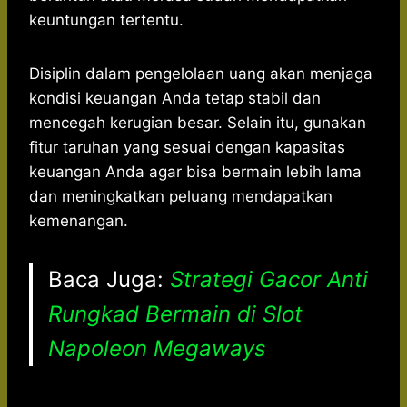
keuntungan tertentu.
Disiplin dalam pengelolaan uang akan menjaga
kondisi keuangan Anda tetap stabil dan
mencegah kerugian besar. Selain itu, gunakan
fitur taruhan yang sesuai dengan kapasitas
keuangan Anda agar bisa bermain lebih lama
dan meningkatkan peluang mendapatkan
kemenangan.
Baca Juga:
Strategi Gacor Anti
Rungkad Bermain di Slot
Napoleon Megaways