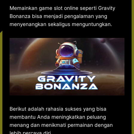
h
a
e
e
k
i
a
c
s
l
y
n
Memainkan game slot online seperti Gravity
t
e
s
e
p
e
Bonanza bisa menjadi pengalaman yang
s
b
e
g
e
menyenangkan sekaligus menguntungkan.
A
o
n
r
p
o
g
a
p
k
e
m
r
Berikut adalah rahasia sukses yang bisa
membantu Anda meningkatkan peluang
menang dan menikmati permainan dengan
lebih percaya diri.