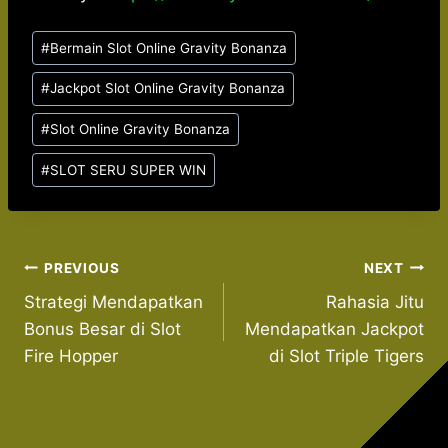
Post
#
Bermain Slot Online Gravity Bonanza
Tags:
#
Jackpot Slot Online Gravity Bonanza
#
Slot Online Gravity Bonanza
#
SLOT SERU SUPER WIN
Post
PREVIOUS
NEXT
Strategi Mendapatkan
Rahasia Jitu
navigation
Bonus Besar di Slot
Mendapatkan Jackpot
Fire Hopper
di Slot Triple Tigers