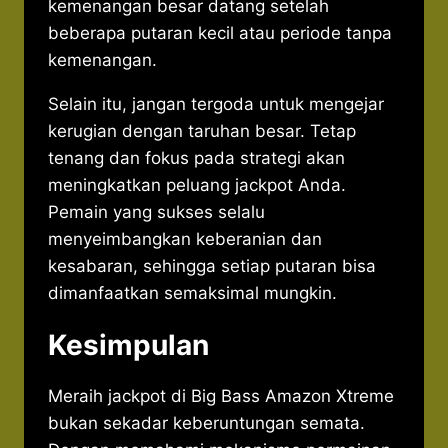
kemenangan besar datang setelah
beberapa putaran kecil atau periode tanpa
kemenangan.
Selain itu, jangan tergoda untuk mengejar
kerugian dengan taruhan besar. Tetap
tenang dan fokus pada strategi akan
meningkatkan peluang jackpot Anda.
Pemain yang sukses selalu
menyeimbangkan keberanian dan
kesabaran, sehingga setiap putaran bisa
dimanfaatkan semaksimal mungkin.
Kesimpulan
Meraih jackpot di Big Bass Amazon Xtreme
bukan sekadar keberuntungan semata.