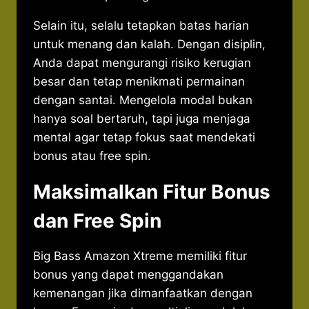
Selain itu, selalu tetapkan batas harian
untuk menang dan kalah. Dengan disiplin,
Anda dapat mengurangi risiko kerugian
besar dan tetap menikmati permainan
dengan santai. Mengelola modal bukan
hanya soal bertaruh, tapi juga menjaga
mental agar tetap fokus saat mendekati
bonus atau free spin.
Maksimalkan Fitur Bonus
dan Free Spin
Big Bass Amazon Xtreme memiliki fitur
bonus yang dapat menggandakan
kemenangan jika dimanfaatkan dengan