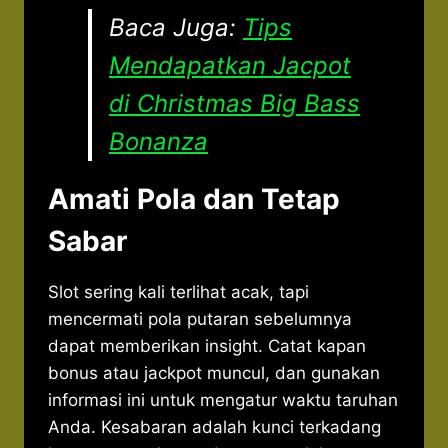
Baca Juga:
Tips
Mendapatkan Jacpot
di Christmas Big Bass
Bonanza
Amati Pola dan Tetap
Sabar
Slot sering kali terlihat acak, tapi
mencermati pola putaran sebelumnya
dapat memberikan insight. Catat kapan
bonus atau jackpot muncul, dan gunakan
informasi ini untuk mengatur waktu taruhan
Anda. Kesabaran adalah kunci terkadang