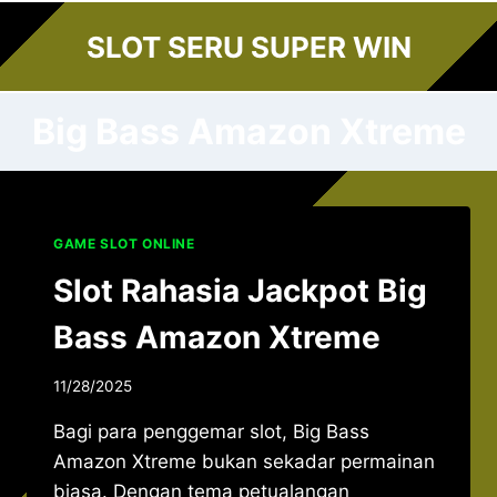
Skip
SLOT SERU SUPER WIN
to
content
Big Bass Amazon Xtreme
GAME SLOT ONLINE
Slot Rahasia Jackpot Big
Bass Amazon Xtreme
11/28/2025
Bagi para penggemar slot, Big Bass
Amazon Xtreme bukan sekadar permainan
biasa. Dengan tema petualangan