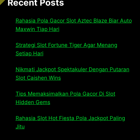
Recent Posts
Rahasia Pola Gacor Slot Aztec Blaze Biar Auto
Maxwin Tiap Hari
Strategi Slot Fortune Tiger Agar Menang
Setiap Hari
Nikmati Jackpot Spektakuler Dengan Putaran
Slot Caishen Wins
Tips Memaksimalkan Pola Gacor Di Slot
Hidden Gems
Rahasia Slot Hot Fiesta Pola Jackpot Paling
Jitu