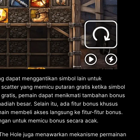
ang dapat menggantikan simbol lain untuk
scatter yang memicu putaran gratis ketika simbol
n gratis, pemain dapat menikmati tambahan bonus
iah besar. Selain itu, ada fitur bonus khusus
in membeli akses langsung ke fitur-fitur bonus.
ngan untuk memicu bonus secara acak.
 In The Hole juga menawarkan mekanisme permainan