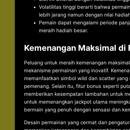
Volatilitas tinggi berarti bahwa per
lebih jarang namun dengan nilai hadiah
Pemain dapat mengalami periode panj
meraih hadiah besar.
Kemenangan Maksimal di F
Peluang untuk meraih kemenangan maksimal y
mekanisme permainan yang inovatif. Kemena
memanfaatkan simbol wild dan scatter yan
pemenang. Selain itu, fitur bonus seperti p
memberikan kesempatan tambahan untuk meraih 
untuk memenangkan jackpot utama meningka
bermain yang penuh dengan sensasi dan ke
Desain permainan yang cermat dan pengatur