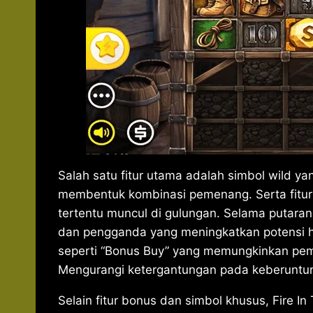
Salah satu fitur utama adalah simbol wild y
membentuk kombinasi pemenang. Serta fitur 
tertentu muncul di gulungan. Selama putara
dan pengganda yang meningkatkan potensi had
seperti “Bonus Buy” yang memungkinkan pema
Mengurangi ketergantungan pada keberuntu
Selain fitur bonus dan simbol khusus, Fire