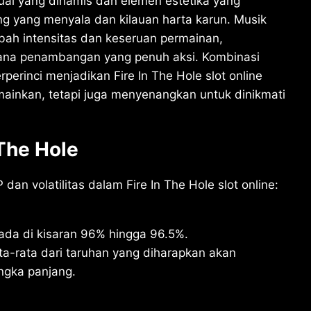
ual yang dinamis dan elemen estetika yang
g yang menyala dan kilauan harta karun. Musik
bah intensitas dan keseruan permainan,
na penambangan yang penuh aksi. Kombinasi
erinci menjadikan Fire In The Hole slot online
mainkan, tetapi juga menyenangkan untuk dinikmati
 The Hole
dan volatilitas dalam Fire In The Hole slot online:
rada di kisaran 96% hingga 96.5%.
ta-rata dari taruhan yang diharapkan akan
ngka panjang.
.