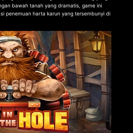
ngan bawah tanah yang dramatis, game ini
i penemuan harta karun yang tersembunyi di