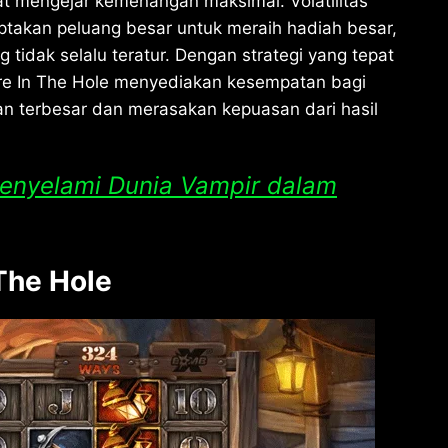
 mengejar kemenangan maksimal. Volatilitas
ciptakan peluang besar untuk meraih hadiah besar,
idak selalu teratur. Dengan strategi yang tepat
re In The Hole menyediakan kesempatan bagi
 terbesar dan merasakan kepuasan dari hasil
Menyelami Dunia Vampir dalam
 The Hole