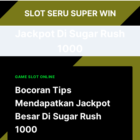
Skip
SLOT SERU SUPER WIN
to
content
Jackpot Di Sugar Rush
1000
GAME SLOT ONLINE
Bocoran Tips
Mendapatkan Jackpot
Besar Di Sugar Rush
1000