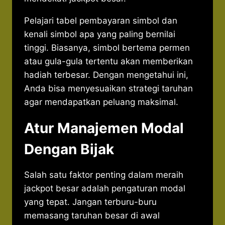
Pelajari tabel pembayaran simbol dan
kenali simbol apa yang paling bernilai
tinggi. Biasanya, simbol bertema permen
atau gula-gula tertentu akan memberikan
hadiah terbesar. Dengan mengetahui ini,
Anda bisa menyesuaikan strategi taruhan
agar mendapatkan peluang maksimal.
Atur Manajemen Modal
Dengan Bijak
Salah satu faktor penting dalam meraih
jackpot besar adalah pengaturan modal
yang tepat. Jangan terburu-buru
memasang taruhan besar di awal