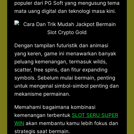
populer dari PG Soft yang mengusung tema
mata uang digital dan teknologi masa kini.
Dengan tampilan futuristik dan animasi
yang keren, game ini menawarkan banyak
peluang kemenangan, termasuk wilds,
scatter, free spins, dan fitur expanding
symbols. Sebelum mulai bermain, penting
untuk mengenal simbol-simbol penting dan
mekanisme permainan.
Memahami bagaimana kombinasi
kemenangan terbentuk
SLOT SERU SUPER
WIN
akan membantu kamu lebih fokus dan
strategis saat bermain.