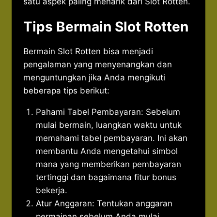
satu aspek paling menarik dari Slot Rotten.
Tips Bermain Slot Rotten
Bermain Slot Rotten bisa menjadi
pengalaman yang menyenangkan dan
menguntungkan jika Anda mengikuti
beberapa tips berikut:
Pahami Tabel Pembayaran: Sebelum
mulai bermain, luangkan waktu untuk
memahami tabel pembayaran. Ini akan
membantu Anda mengetahui simbol
mana yang memberikan pembayaran
tertinggi dan bagaimana fitur bonus
bekerja.
Atur Anggaran: Tentukan anggaran
permainan sebelum Anda mulai.