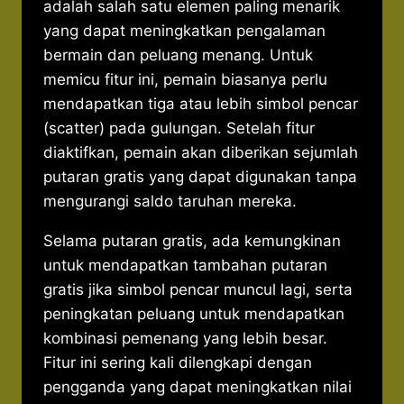
adalah salah satu elemen paling menarik
yang dapat meningkatkan pengalaman
bermain dan peluang menang. Untuk
memicu fitur ini, pemain biasanya perlu
mendapatkan tiga atau lebih simbol pencar
(scatter) pada gulungan. Setelah fitur
diaktifkan, pemain akan diberikan sejumlah
putaran gratis yang dapat digunakan tanpa
mengurangi saldo taruhan mereka.
Selama putaran gratis, ada kemungkinan
untuk mendapatkan tambahan putaran
gratis jika simbol pencar muncul lagi, serta
peningkatan peluang untuk mendapatkan
kombinasi pemenang yang lebih besar.
Fitur ini sering kali dilengkapi dengan
pengganda yang dapat meningkatkan nilai