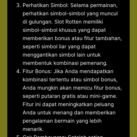
Perhatikan Simbol: Selama permainan,
perhatikan simbol-simbol yang muncul
di gulungan. Slot Rotten memiliki
simbol-simbol khusus yang dapat
memberikan bonus atau fitur tambahan,
seperti simbol liar yang dapat
menggantikan simbol lain untuk
membentuk kombinasi pemenang.
Fitur Bonus: Jika Anda mendapatkan
kombinasi tertentu atau simbol bonus,
Anda mungkin akan memicu fitur bonus,
seperti putaran gratis atau mini-game.
Fitur ini dapat meningkatkan peluang
Anda untuk menang dan memberikan
pengalaman bermain yang lebih
menarik.