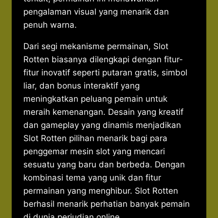
pengalaman visual yang menarik dan
penuh warna.
Dari segi mekanisme permainan, Slot
Rotten biasanya dilengkapi dengan fitur-
fitur inovatif seperti putaran gratis, simbol
liar, dan bonus interaktif yang
meningkatkan peluang pemain untuk
meraih kemenangan. Desain yang kreatif
dan gameplay yang dinamis menjadikan
Slot Rotten pilihan menarik bagi para
penggemar mesin slot yang mencari
sesuatu yang baru dan berbeda. Dengan
kombinasi tema yang unik dan fitur
permainan yang menghibur. Slot Rotten
berhasil menarik perhatian banyak pemain
di dunia perjudian online.