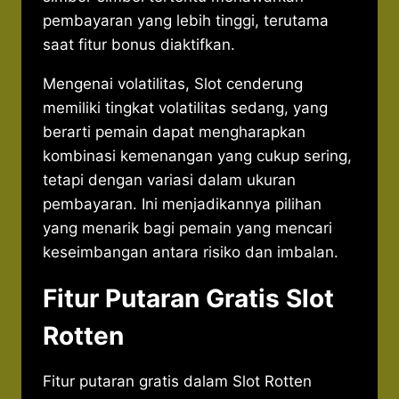
pembayaran yang lebih tinggi, terutama
saat fitur bonus diaktifkan.
Mengenai volatilitas, Slot cenderung
memiliki tingkat volatilitas sedang, yang
berarti pemain dapat mengharapkan
kombinasi kemenangan yang cukup sering,
tetapi dengan variasi dalam ukuran
pembayaran. Ini menjadikannya pilihan
yang menarik bagi pemain yang mencari
keseimbangan antara risiko dan imbalan.
Fitur Putaran Gratis Slot
Rotten
Fitur putaran gratis dalam Slot Rotten