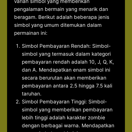
varian simbol yang memberikan
pengalaman bermain yang menarik dan
beragam. Berikut adalah beberapa jenis
simbol yang umum ditemukan dalam
permainan ini:
Simbol Pembayaran Rendah: Simbol-
simbol yang termasuk dalam kategori
pembayaran rendah adalah 10, J, Q, K,
dan A. Mendapatkan enam simbol ini
secara berurutan akan memberikan
pembayaran antara 2.5 hingga 7.5 kali
taruhan.
Simbol Pembayaran Tinggi: Simbol-
simbol yang memberikan pembayaran
lebih tinggi adalah karakter zombie
dengan berbagai warna. Mendapatkan