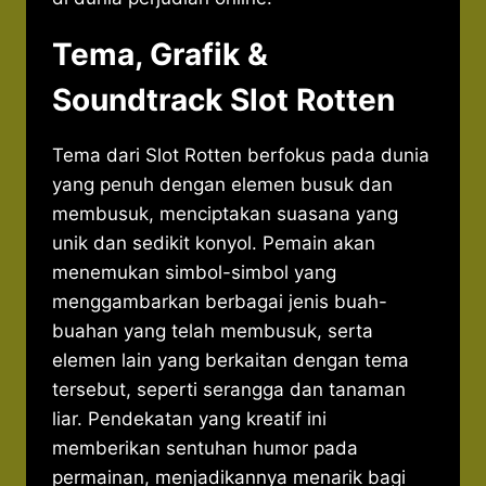
Tema, Grafik &
Soundtrack Slot Rotten
Tema dari Slot Rotten berfokus pada dunia
yang penuh dengan elemen busuk dan
membusuk, menciptakan suasana yang
unik dan sedikit konyol. Pemain akan
menemukan simbol-simbol yang
menggambarkan berbagai jenis buah-
buahan yang telah membusuk, serta
elemen lain yang berkaitan dengan tema
tersebut, seperti serangga dan tanaman
liar. Pendekatan yang kreatif ini
memberikan sentuhan humor pada
permainan, menjadikannya menarik bagi