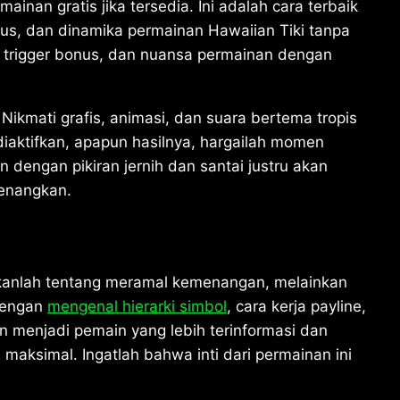
inan gratis jika tersedia. Ini adalah cara terbaik
us, dan dinamika permainan Hawaiian Tiki tanpa
si trigger bonus, dan nuansa permainan dengan
Nikmati grafis, animasi, dan suara bertema tropis
 diaktifkan, apapun hasilnya, hargailah momen
n dengan pikiran jernih dan santai justru akan
enangkan.
kanlah tentang meramal kemenangan, melainkan
Dengan
mengenal hierarki simbol
, cara kerja payline,
n menjadi pemain yang lebih terinformasi dan
maksimal. Ingatlah bahwa inti dari permainan ini