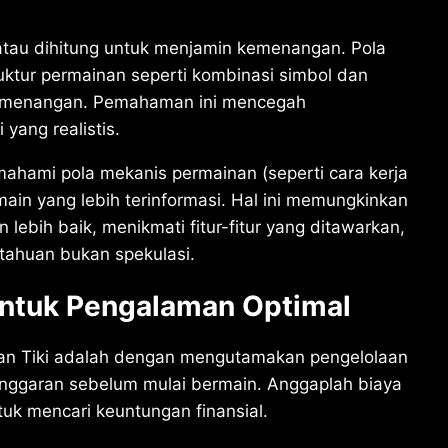
 atau dihitung untuk menjamin kemenangan. Pola
ruktur permainan seperti kombinasi simbol dan
n kemenangan. Pemahaman ini mencegah
ang realistis.
hami pola mekanis permainan (seperti cara kerja
main yang lebih terinformasi. Hal ini memungkinkan
ebih baik, menikmati fitur-fitur yang ditawarkan,
ahuan bukan spekulasi.
Untuk Pengalaman Optimal
iian Tiki adalah dengan mengutamakan pengelolaan
anggaran sebelum mulai bermain. Anggaplah biaya
tuk mencari keuntungan finansial.