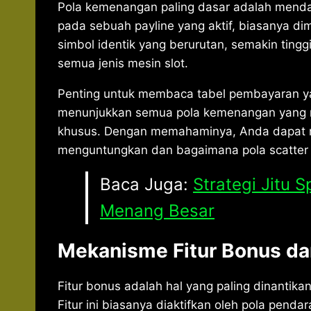
Pola kemenangan paling dasar adalah mendar
pada sebuah payline yang aktif, biasanya dim
simbol identik yang berurutan, semakin tinggi
semua jenis mesin slot.
Penting untuk membaca tabel pembayaran ya
menunjukkan semua pola kemenangan yang mung
khusus. Dengan memahaminya, Anda dapat m
menguntungkan dan bagaimana pola scatter 
Baca Juga:
Strategi Jitu S
Menang Besar
Mekanisme Fitur Bonus da
Fitur bonus adalah hal yang paling dinantika
Fitur ini biasanya diaktifkan oleh pola penda