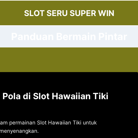
SLOT SERU SUPER WIN
Panduan Bermain Pintar
ola di Slot Hawaiian Tiki
alam permainan Slot Hawaiian Tiki untuk
n menyenangkan.