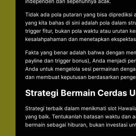
independen dan sepenuhnya acak.
Tidak ada pola putaran yang bisa diprediksi
yang kita bahas di sini adalah pola dalam st
trigger fitur, bukan pola waktu atau uruta
kesalahpahaman dan menetapkan ekspektasi y
Fakta yang benar adalah bahwa dengan mema
payline dan trigger bonus), Anda menjadi pe
Anda untuk mengelola sesi permainan dengan l
dan membuat keputusan berdasarkan penget
Strategi Bermain Cerdas 
Strategi terbaik dalam menikmati slot Hawa
yang baik. Tentukanlah batasan waktu dan 
bermain sebagai hiburan, bukan investasi un