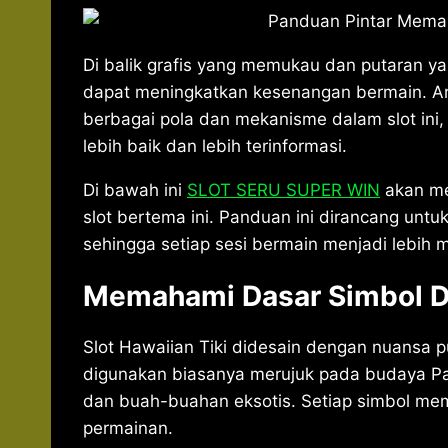
Di balik grafis yang memukau dan putaran y
dapat meningkatkan kesenangan bermain. Ar
berbagai pola dan mekanisme dalam slot in
lebih baik dan lebih terinformasi.
Di bawah ini
SLOT SERU SUPER WIN
akan me
slot bertema ini. Panduan ini dirancang un
sehingga setiap sesi bermain menjadi lebih m
Memahami Dasar Simbol Da
Slot Hawaiian Tiki didesain dengan nuansa p
digunakan biasanya merujuk pada budaya Pasif
dan buah-buahan eksotis. Setiap simbol memi
permainan.