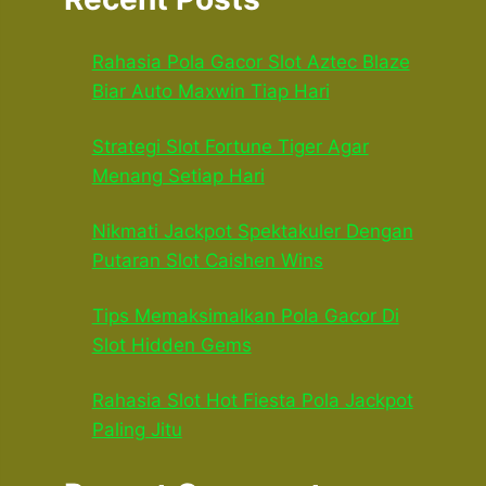
Rahasia Pola Gacor Slot Aztec Blaze
Biar Auto Maxwin Tiap Hari
Strategi Slot Fortune Tiger Agar
Menang Setiap Hari
Nikmati Jackpot Spektakuler Dengan
Putaran Slot Caishen Wins
Tips Memaksimalkan Pola Gacor Di
Slot Hidden Gems
Rahasia Slot Hot Fiesta Pola Jackpot
Paling Jitu