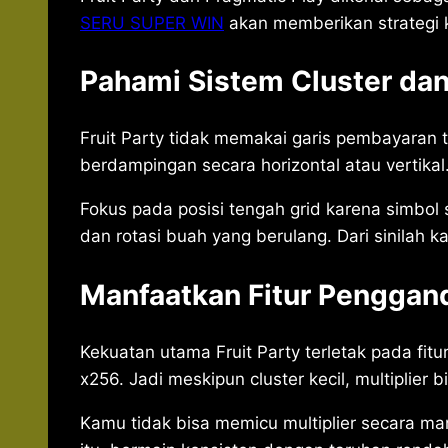
SERU SUPER WIN
akan memberikan strategi 
Pahami Sistem Cluster da
Fruit Party tidak memakai garis pembayaran tr
berdampingan secara horizontal atau vertikal
Fokus pada posisi tengah grid karena simbol 
dan rotasi buah yang berulang. Dari sinilah 
Manfaatkan Fitur Penggan
Kekuatan utama Fruit Party terletak pada fit
x256. Jadi meskipun cluster kecil, multiplier
Kamu tidak bisa memicu multiplier secara m