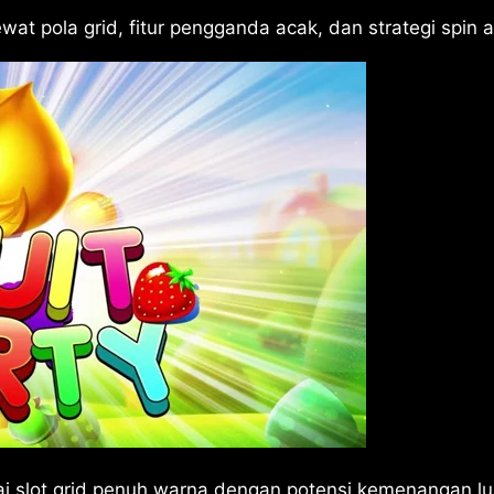
ewat pola grid, fitur pengganda acak, dan strategi spi
gai slot grid penuh warna dengan potensi kemenangan lu