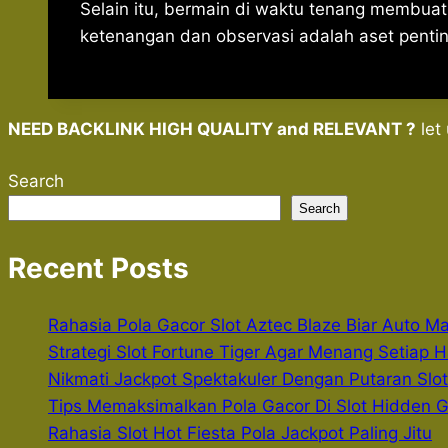
Selain itu, bermain di waktu tenang membuat
ketenangan dan observasi adalah aset pent
NEED BACKLINK HIGH QUALITY and RELEVANT ?
let
Search
Search
Recent Posts
Rahasia Pola Gacor Slot Aztec Blaze Biar Auto M
Strategi Slot Fortune Tiger Agar Menang Setiap H
Nikmati Jackpot Spektakuler Dengan Putaran Slo
Tips Memaksimalkan Pola Gacor Di Slot Hidden 
Rahasia Slot Hot Fiesta Pola Jackpot Paling Jitu