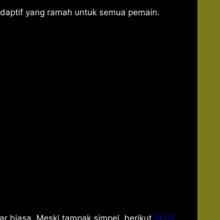
n adaptif yang ramah untuk semua pemain.
ar biasa. Meski tampak simpel, berikut
SLOT