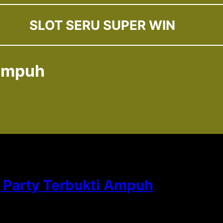
SLOT SERU SUPER WIN
 Ampuh
t Party Terbukti Ampuh