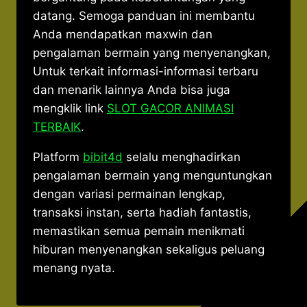
datang. Semoga panduan ini membantu
Anda mendapatkan maxwin dan
pengalaman bermain yang menyenangkan,
Untuk terkait informasi-informasi terbaru
dan menarik lainnya Anda bisa juga
mengklik link
SLOT GACOR ANIMASI
TERBAIK
.
Platform
bibit4d
selalu menghadirkan
pengalaman bermain yang menguntungkan
dengan variasi permainan lengkap,
transaksi instan, serta hadiah fantastis,
memastikan semua pemain menikmati
hiburan menyenangkan sekaligus peluang
menang nyata.