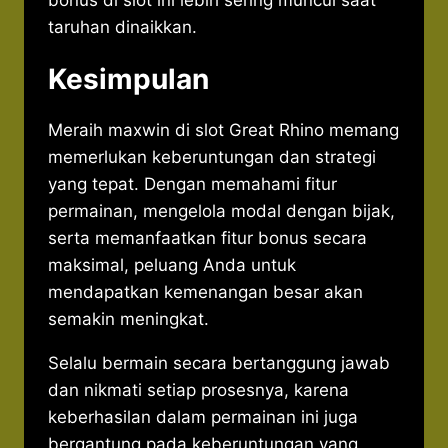
bonus di slot ini lebih sering muncul saat
taruhan dinaikkan.
Kesimpulan
Meraih maxwin di slot Great Rhino memang
memerlukan keberuntungan dan strategi
yang tepat. Dengan memahami fitur
permainan, mengelola modal dengan bijak,
serta memanfaatkan fitur bonus secara
maksimal, peluang Anda untuk
mendapatkan kemenangan besar akan
semakin meningkat.
Selalu bermain secara bertanggung jawab
dan nikmati setiap prosesnya, karena
keberhasilan dalam permainan ini juga
bergantung pada keberuntungan yang