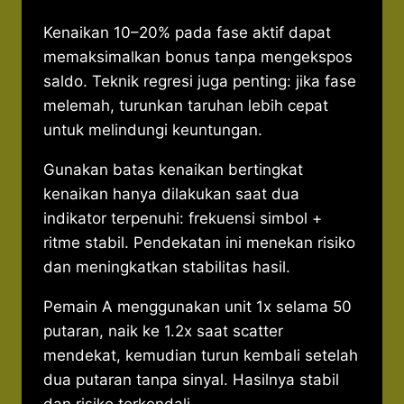
Kenaikan 10–20% pada fase aktif dapat
memaksimalkan bonus tanpa mengekspos
saldo. Teknik regresi juga penting: jika fase
melemah, turunkan taruhan lebih cepat
untuk melindungi keuntungan.
Gunakan batas kenaikan bertingkat
kenaikan hanya dilakukan saat dua
indikator terpenuhi: frekuensi simbol +
ritme stabil. Pendekatan ini menekan risiko
dan meningkatkan stabilitas hasil.
Pemain A menggunakan unit 1x selama 50
putaran, naik ke 1.2x saat scatter
mendekat, kemudian turun kembali setelah
dua putaran tanpa sinyal. Hasilnya stabil