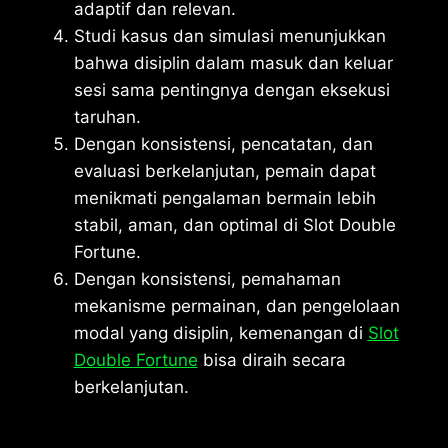
adaptif dan relevan.
Studi kasus dan simulasi menunjukkan
bahwa disiplin dalam masuk dan keluar
sesi sama pentingnya dengan eksekusi
taruhan.
Dengan konsistensi, pencatatan, dan
evaluasi berkelanjutan, pemain dapat
menikmati pengalaman bermain lebih
stabil, aman, dan optimal di Slot Double
Fortune.
Dengan konsistensi, pemahaman
mekanisme permainan, dan pengelolaan
modal yang disiplin, kemenangan di
Slot
Double Fortune
bisa diraih secara
berkelanjutan.