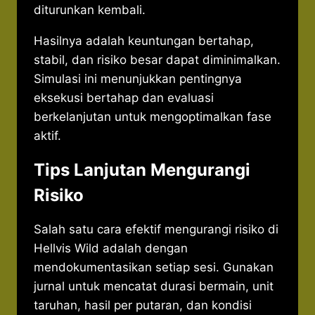
diturunkan kembali.
Hasilnya adalah keuntungan bertahap,
stabil, dan risiko besar dapat diminimalkan.
Simulasi ini menunjukkan pentingnya
eksekusi bertahap dan evaluasi
berkelanjutan untuk mengoptimalkan fase
aktif.
Tips Lanjutan Mengurangi
Risiko
Salah satu cara efektif mengurangi risiko di
Hellvis Wild adalah dengan
mendokumentasikan setiap sesi. Gunakan
jurnal untuk mencatat durasi bermain, unit
taruhan, hasil per putaran, dan kondisi