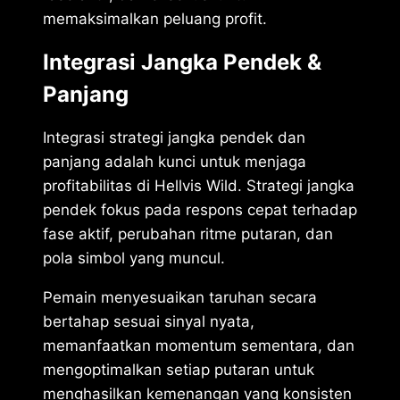
memaksimalkan peluang profit.
Integrasi Jangka Pendek &
Panjang
Integrasi strategi jangka pendek dan
panjang adalah kunci untuk menjaga
profitabilitas di Hellvis Wild. Strategi jangka
pendek fokus pada respons cepat terhadap
fase aktif, perubahan ritme putaran, dan
pola simbol yang muncul.
Pemain menyesuaikan taruhan secara
bertahap sesuai sinyal nyata,
memanfaatkan momentum sementara, dan
mengoptimalkan setiap putaran untuk
menghasilkan kemenangan yang konsisten