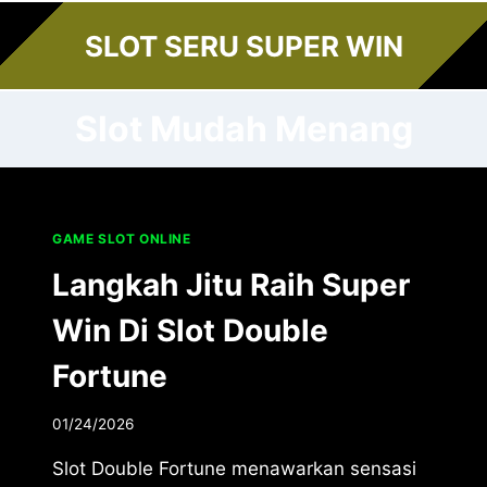
Skip
SLOT SERU SUPER WIN
to
content
Slot Mudah Menang
GAME SLOT ONLINE
Langkah Jitu Raih Super
Win Di Slot Double
Fortune
01/24/2026
Slot Double Fortune menawarkan sensasi