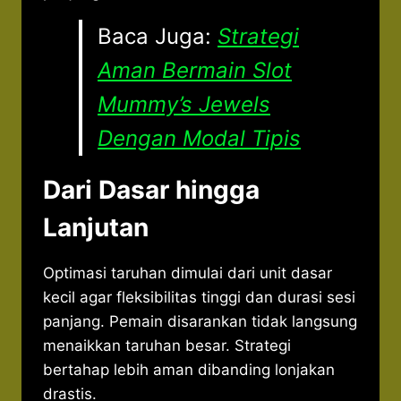
Baca Juga:
Strategi
Aman Bermain Slot
Mummy’s Jewels
Dengan Modal Tipis
Dari Dasar hingga
Lanjutan
Optimasi taruhan dimulai dari unit dasar
kecil agar fleksibilitas tinggi dan durasi sesi
panjang. Pemain disarankan tidak langsung
menaikkan taruhan besar. Strategi
bertahap lebih aman dibanding lonjakan
drastis.