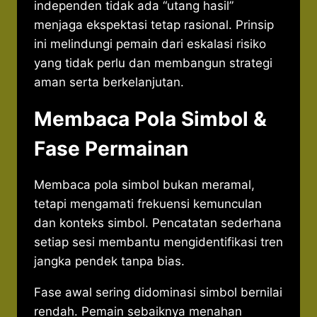
independen tidak ada “utang hasil”
menjaga ekspektasi tetap rasional. Prinsip
ini melindungi pemain dari eskalasi risiko
yang tidak perlu dan membangun strategi
aman serta berkelanjutan.
Membaca Pola Simbol &
Fase Permainan
Membaca pola simbol bukan meramal,
tetapi mengamati frekuensi kemunculan
dan konteks simbol. Pencatatan sederhana
setiap sesi membantu mengidentifikasi tren
jangka pendek tanpa bias.
Fase awal sering didominasi simbol bernilai
rendah. Pemain sebaiknya menahan