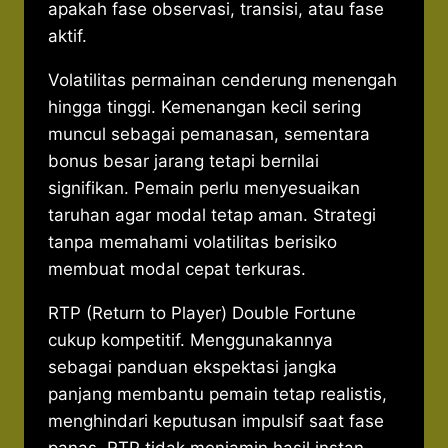
apakah fase observasi, transisi, atau fase
aktif.
Volatilitas permainan cenderung menengah
hingga tinggi. Kemenangan kecil sering
muncul sebagai pemanasan, sementara
bonus besar jarang tetapi bernilai
signifikan. Pemain perlu menyesuaikan
taruhan agar modal tetap aman. Strategi
tanpa memahami volatilitas berisiko
membuat modal cepat terkuras.
RTP (Return to Player) Double Fortune
cukup kompetitif. Menggunakannya
sebagai panduan ekspektasi jangka
panjang membantu pemain tetap realistis,
menghindari keputusan impulsif saat fase