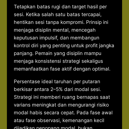
Tetapkan batas rugi dan target hasil per
sesi. Ketika salah satu batas tercapai,
hentikan sesi tanpa kompromi. Prinsip ini
menjaga disiplin mental, mencegah
keputusan impulsif, dan membangun
kontrol diri yang penting untuk profit jangka
panjang. Pemain yang disiplin mampu
menjaga konsistensi strategi sekaligus
memanfaatkan fase aktif dengan optimal.
Persentase ideal taruhan per putaran
berkisar antara 2–5% dari modal sesi.
Strategi ini memberi ruang bernapas saat
varians meningkat dan mengurangi risiko
modal habis secara cepat. Pada fase awal
atau fase observasi, kemenangan kecil
dijadikan penopang modal, bukan