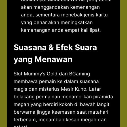
akan menggandakan kemenangan
anda, sementara menebak jenis kartu
yang benar akan meningkatkan
kemenangan anda empat kali lipat.
Suasana & Efek Suara
yang Menawan
Slot Mummy’s Gold dari BGaming
membawa pemain ke dalam suasana
magis dan misterius Mesir Kuno. Latar
belakang permainan menampilkan piramida
megah yang berdiri kokoh di bawah langit
berwarna jingga keemasan saat matahari
terbenam, menambah kesan megah dan