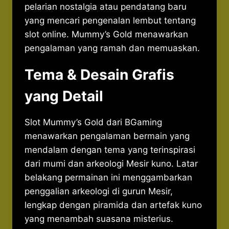
pelarian nostalgia atau pendatang baru
yang mencari pengenalan lembut tentang
slot online. Mummy’s Gold menawarkan
pengalaman yang ramah dan memuaskan.
Tema & Desain Grafis
yang Detail
Slot Mummy’s Gold dari BGaming
menawarkan pengalaman bermain yang
mendalam dengan tema yang terinspirasi
dari mumi dan arkeologi Mesir kuno. Latar
belakang permainan ini menggambarkan
penggalian arkeologi di gurun Mesir,
lengkap dengan piramida dan artefak kuno
yang menambah suasana misterius.