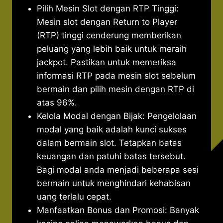
Pilih Mesin Slot dengan RTP Tinggi:
Mesin slot dengan Return to Player
(RTP) tinggi cenderung memberikan
peluang yang lebih baik untuk meraih
jackpot. Pastikan untuk memeriksa
informasi RTP pada mesin slot sebelum
bermain dan pilih mesin dengan RTP di
atas 96%.
Kelola Modal dengan Bijak: Pengelolaan
modal yang baik adalah kunci sukses
dalam bermain slot. Tetapkan batas
keuangan dan patuhi batas tersebut.
Bagi modal anda menjadi beberapa sesi
bermain untuk menghindari kehabisan
uang terlalu cepat.
Manfaatkan Bonus dan Promosi: Banyak