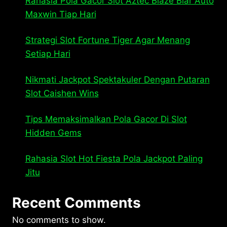
Rahasia Pola Gacor Slot Aztec Blaze Biar Auto
Maxwin Tiap Hari
Strategi Slot Fortune Tiger Agar Menang
Setiap Hari
Nikmati Jackpot Spektakuler Dengan Putaran
Slot Caishen Wins
Tips Memaksimalkan Pola Gacor Di Slot
Hidden Gems
Rahasia Slot Hot Fiesta Pola Jackpot Paling
Jitu
Recent Comments
No comments to show.