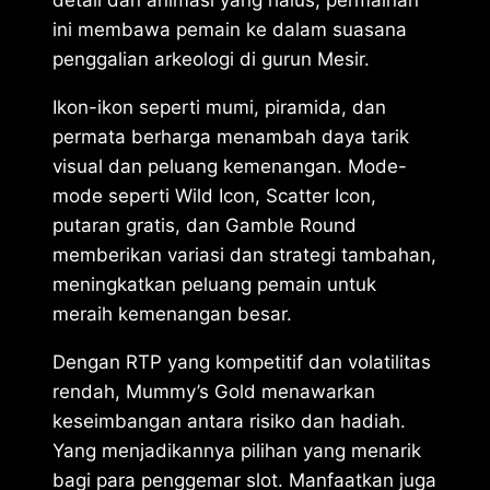
ini membawa pemain ke dalam suasana
penggalian arkeologi di gurun Mesir.
Ikon-ikon seperti mumi, piramida, dan
permata berharga menambah daya tarik
visual dan peluang kemenangan. Mode-
mode seperti Wild Icon, Scatter Icon,
putaran gratis, dan Gamble Round
memberikan variasi dan strategi tambahan,
meningkatkan peluang pemain untuk
meraih kemenangan besar.
Dengan RTP yang kompetitif dan volatilitas
rendah, Mummy’s Gold menawarkan
keseimbangan antara risiko dan hadiah.
Yang menjadikannya pilihan yang menarik
bagi para penggemar slot. Manfaatkan juga