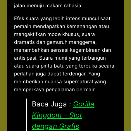
jalan menuju makam rahasia.
Efek suara yang lebih intens muncul saat
pemain mendapatkan kemenangan atau
mengaktifkan mode khusus, suara
dramatis dan gemuruh menggema,
menambahkan sensasi kegembiraan dan
antisipasi. Suara mumi yang terbangun
atau suara pintu batu yang terbuka secara
perlahan juga dapat terdengar. Yang
memberikan nuansa supernatural yang
memperkaya pengalaman bermain.
Baca Juga :
Gorilla
Kingdom – Slot
dengan Grafis