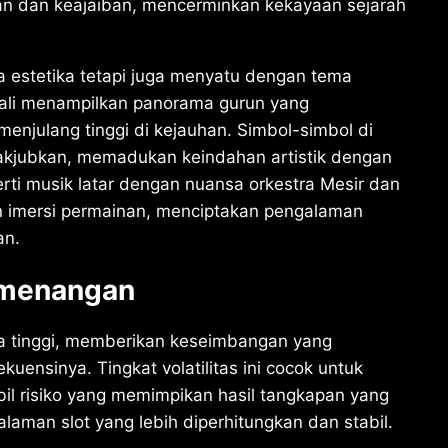
n dan keajaiban, mencerminkan kekayaan sejarah
a estetika tetapi juga menyatu dengan tema
kali menampilkan panorama gurun yang
njulang tinggi di kejauhan. Simbol-simbol di
akjubkan, memadukan keindahan artistik dengan
erti musik latar dengan nuansa orkestra Mesir dan
 imersi permainan, menciptakan pengalaman
an.
Kemenangan
gga tinggi, memberikan keseimbangan yang
uensinya. Tingkat volatilitas ini cocok untuk
l risiko yang memimpikan hasil tangkapan yang
aman slot yang lebih diperhitungkan dan stabil.