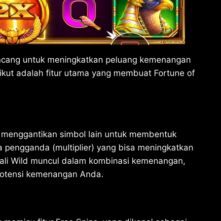
rancang untuk meningkatkan peluang kemenangan
kut adalah fitur utama yang membuat Fortune of
a menggantikan simbol lain untuk membentuk
pengganda (multiplier) yang bisa meningkatkan
kali Wild muncul dalam kombinasi kemenangan,
potensi kemenangan Anda.