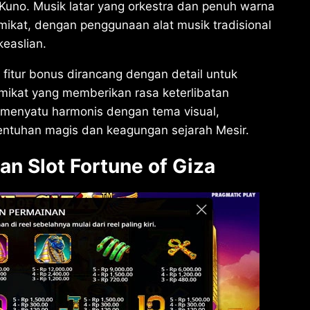
Kuno. Musik latar yang orkestra dan penuh warna
kat, dengan penggunaan alat musik tradisional
keaslian.
 fitur bonus dirancang dengan detail untuk
ikat yang memberikan rasa keterlibatan
i menyatu harmonis dengan tema visual,
tuhan magis dan keagungan sejarah Mesir.
an Slot Fortune of Giza