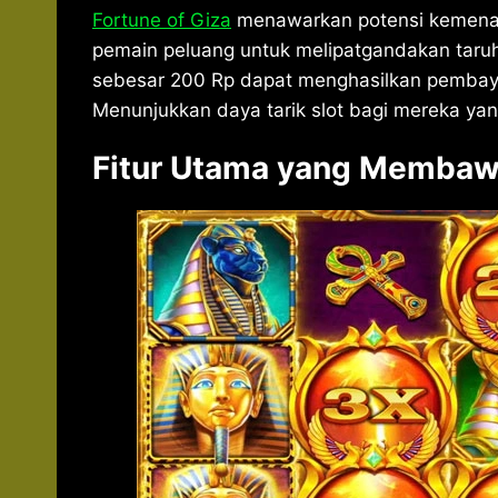
Fortune of Giza
menawarkan potensi kemena
pemain peluang untuk melipatgandakan taru
sebesar 200 Rp dapat menghasilkan pembaya
Menunjukkan daya tarik slot bagi mereka ya
Fitur Utama yang Membaw