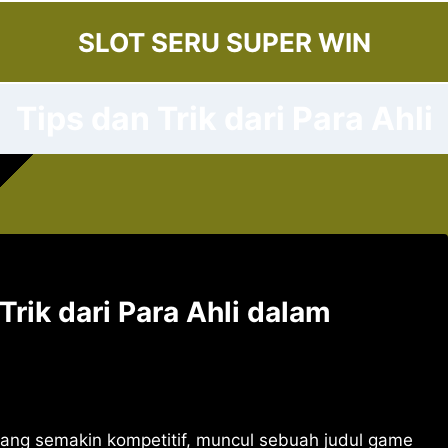
SLOT SERU SUPER WIN
Tips dan Trik dari Para Ahli
Trik dari Para Ahli dalam
 yang semakin kompetitif, muncul sebuah judul game