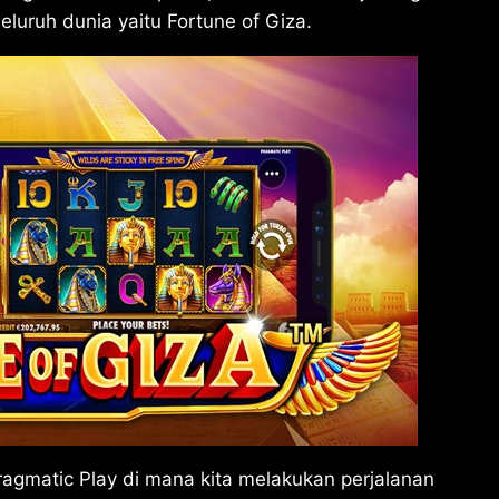
seluruh dunia yaitu Fortune of Giza.
Pragmatic Play di mana kita melakukan perjalanan