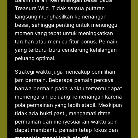
dalam meraih kemenangan besar pada
Treasure Wild. Tidak semua putaran
langsung menghasilkan kemenangan
besar, sehingga penting untuk menunggu
momen yang tepat untuk meningkatkan
taruhan atau memicu fitur bonus. Pemain
yang terburu-buru cenderung kehilangan
peluang optimal.
Strategi waktu juga mencakup pemilihan
jam bermain. Beberapa pemain percaya
bahwa bermain pada waktu tertentu dapat
memengaruhi peluang kemenangan karena
pola permainan yang lebih stabil. Meskipun
tidak ada bukti pasti, mengamati ritme
permainan dan menyesuaikan waktu spin
dapat membantu pemain tetap fokus dan