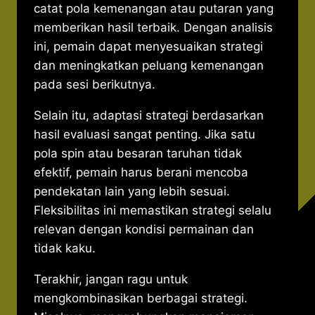
catat pola kemenangan atau putaran yang
memberikan hasil terbaik. Dengan analisis
ini, pemain dapat menyesuaikan strategi
dan meningkatkan peluang kemenangan
pada sesi berikutnya.
Selain itu, adaptasi strategi berdasarkan
hasil evaluasi sangat penting. Jika satu
pola spin atau besaran taruhan tidak
efektif, pemain harus berani mencoba
pendekatan lain yang lebih sesuai.
Fleksibilitas ini memastikan strategi selalu
relevan dengan kondisi permainan dan
tidak kaku.
Terakhir, jangan ragu untuk
mengkombinasikan berbagai strategi.