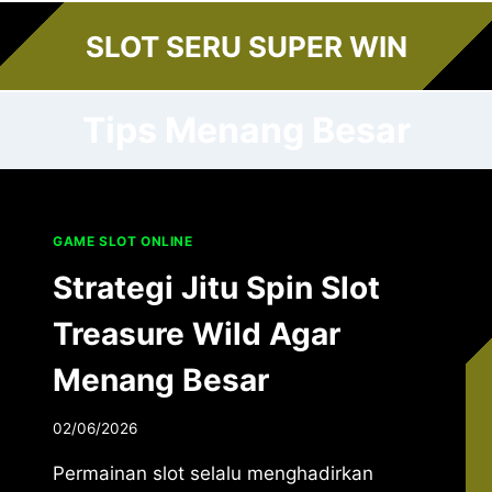
Skip
SLOT SERU SUPER WIN
to
content
Tips Menang Besar
GAME SLOT ONLINE
Strategi Jitu Spin Slot
Treasure Wild Agar
Menang Besar
02/06/2026
Permainan slot selalu menghadirkan