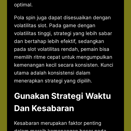
optimal.
Pola spin juga dapat disesuaikan dengan
volatilitas slot. Pada game dengan
volatilitas tinggi, strategi yang lebih sabar
dan bertahap lebih efektif, sedangkan
pada slot volatilitas rendah, pemain bisa
memilih ritme cepat untuk mengumpulkan
kemenangan kecil secara konsisten. Kunci
utama adalah konsistensi dalam
menerapkan strategi yang dipilih.
Gunakan Strategi Waktu
Dan Kesabaran
Kesabaran merupakan faktor penting