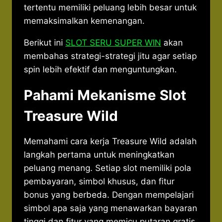
tertentu memiliki peluang lebih besar untuk
memaksimalkan kemenangan.
Berikut ini
SLOT SERU SUPER WIN
akan
membahas strategi-strategi jitu agar setiap
spin lebih efektif dan menguntungkan.
Pahami Mekanisme Slot
Treasure Wild
Memahami cara kerja Treasure Wild adalah
langkah pertama untuk meningkatkan
peluang menang. Setiap slot memiliki pola
pembayaran, simbol khusus, dan fitur
bonus yang berbeda. Dengan mempelajari
simbol apa saja yang menawarkan bayaran
tinggi dan fitur yang memicu putaran gratis,