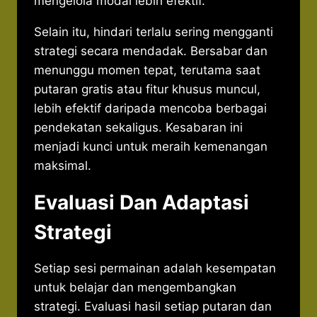
mengelola modal lebih efektif.
Selain itu, hindari terlalu sering mengganti
strategi secara mendadak. Bersabar dan
menunggu momen tepat, terutama saat
putaran gratis atau fitur khusus muncul,
lebih efektif daripada mencoba berbagai
pendekatan sekaligus. Kesabaran ini
menjadi kunci untuk meraih kemenangan
maksimal.
Evaluasi Dan Adaptasi
Strategi
Setiap sesi permainan adalah kesempatan
untuk belajar dan mengembangkan
strategi. Evaluasi hasil setiap putaran dan