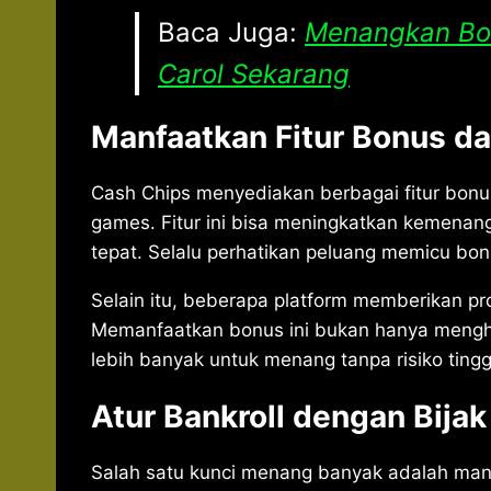
Baca Juga:
Menangkan Bon
Carol Sekarang
Manfaatkan Fitur Bonus da
Cash Chips menyediakan berbagai fitur bonus s
games. Fitur ini bisa meningkatkan kemenang
tepat. Selalu perhatikan peluang memicu bo
Selain itu, beberapa platform memberikan pr
Memanfaatkan bonus ini bukan hanya mengh
lebih banyak untuk menang tanpa risiko tingg
Atur Bankroll dengan Bijak
Salah satu kunci menang banyak adalah mana