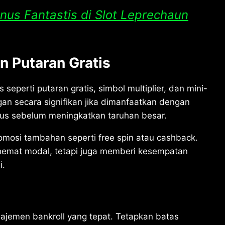
us Fantastis di Slot Leprechaun
n Putaran Gratis
eperti putaran gratis, simbol multiplier, dan mini-
an secara signifikan jika dimanfaatkan dengan
nus sebelum meningkatkan taruhan besar.
omosi tambahan seperti free spin atau cashback.
emat modal, tetapi juga memberi kesempatan
i.
jemen bankroll yang tepat. Tetapkan batas