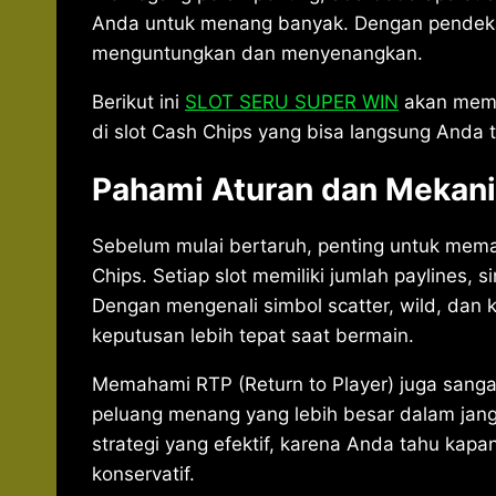
Anda untuk menang banyak. Dengan pendekata
menguntungkan dan menyenangkan.
Berikut ini
SLOT SERU SUPER WIN
akan memb
di slot Cash Chips yang bisa langsung Anda 
Pahami Aturan dan Mekani
Sebelum mulai bertaruh, penting untuk me
Chips. Setiap slot memiliki jumlah paylines, 
Dengan mengenali simbol scatter, wild, da
keputusan lebih tepat saat bermain.
Memahami RTP (Return to Player) juga sang
peluang menang yang lebih besar dalam jang
strategi yang efektif, karena Anda tahu kap
konservatif.