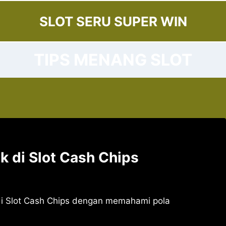
SLOT SERU SUPER WIN
TIPS MENANG SLOT
k di Slot Cash Chips
di Slot Cash Chips dengan memahami pola