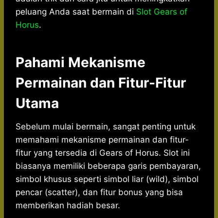
peluang Anda saat bermain di
Slot Gears of
Horus
.
Pahami Mekanisme
Permainan dan Fitur-Fitur
Utama
Sebelum mulai bermain, sangat penting untuk
memahami mekanisme permainan dan fitur-
fitur yang tersedia di Gears of Horus. Slot ini
biasanya memiliki beberapa garis pembayaran,
simbol khusus seperti simbol liar (wild), simbol
pencar (scatter), dan fitur bonus yang bisa
memberikan hadiah besar.