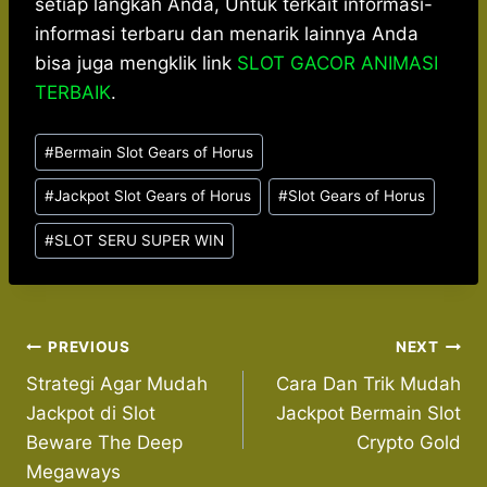
setiap langkah Anda, Untuk terkait informasi-
informasi terbaru dan menarik lainnya Anda
bisa juga mengklik link
SLOT GACOR ANIMASI
TERBAIK
.
Post
#
Bermain Slot Gears of Horus
Tags:
#
Jackpot Slot Gears of Horus
#
Slot Gears of Horus
#
SLOT SERU SUPER WIN
Post
PREVIOUS
NEXT
Strategi Agar Mudah
Cara Dan Trik Mudah
navigation
Jackpot di Slot
Jackpot Bermain Slot
Beware The Deep
Crypto Gold
Megaways