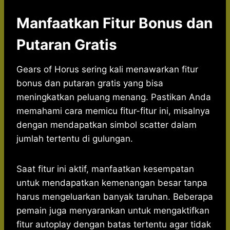
Manfaatkan Fitur Bonus dan
Putaran Gratis
Gears of Horus sering kali menawarkan fitur
bonus dan putaran gratis yang bisa
meningkatkan peluang menang. Pastikan Anda
memahami cara memicu fitur-fitur ini, misalnya
dengan mendapatkan simbol scatter dalam
jumlah tertentu di gulungan.
Saat fitur ini aktif, manfaatkan kesempatan
untuk mendapatkan kemenangan besar tanpa
harus mengeluarkan banyak taruhan. Beberapa
pemain juga menyarankan untuk mengaktifkan
fitur autoplay dengan batas tertentu agar tidak