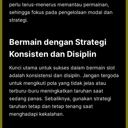
perlu terus-menerus memantau permainan,
sehingga fokus pada pengelolaan modal dan
strategi.
Bermain dengan Strategi
Konsisten dan Disiplin
Kunci utama untuk sukses dalam bermain slot
adalah konsistensi dan disiplin. Jangan tergoda
untuk mengikuti pola yang tidak jelas atau
terburu-buru meningkatkan taruhan saat
sedang panas. Sebaliknya, gunakan strategi
taruhan tetap dan tetap tenang saat
menghadapi kekalahan.