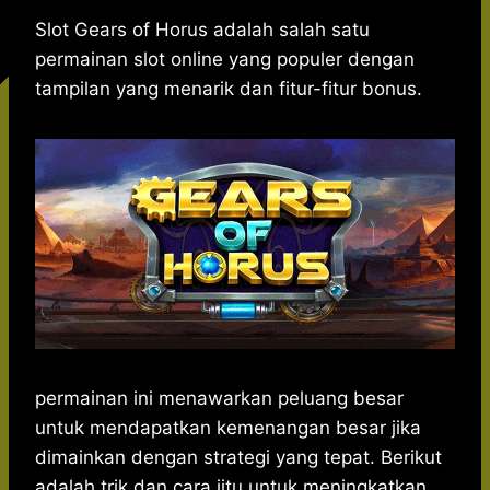
h
a
e
e
k
i
a
c
s
l
y
n
Slot Gears of Horus adalah salah satu
t
e
s
e
p
e
permainan slot online yang populer dengan
s
b
e
g
e
tampilan yang menarik dan fitur-fitur bonus.
A
o
n
r
p
o
g
a
p
k
e
m
r
permainan ini menawarkan peluang besar
untuk mendapatkan kemenangan besar jika
dimainkan dengan strategi yang tepat. Berikut
adalah trik dan cara jitu untuk meningkatkan